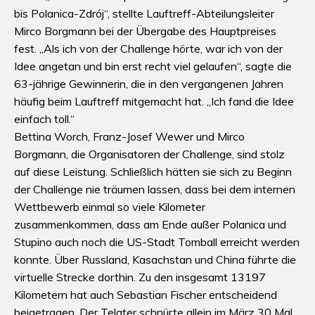
bis Polanica-Zdrój“, stellte Lauftreff-Abteilungsleiter
Mirco Borgmann bei der Übergabe des Hauptpreises
fest. „Als ich von der Challenge hörte, war ich von der
Idee angetan und bin erst recht viel gelaufen“, sagte die
63-jährige Gewinnerin, die in den vergangenen Jahren
häufig beim Lauftreff mitgemacht hat. „Ich fand die Idee
einfach toll.“
Bettina Worch, Franz-Josef Wewer und Mirco
Borgmann, die Organisatoren der Challenge, sind stolz
auf diese Leistung. Schließlich hätten sie sich zu Beginn
der Challenge nie träumen lassen, dass bei dem internen
Wettbewerb einmal so viele Kilometer
zusammenkommen, dass am Ende außer Polanica und
Stupino auch noch die US-Stadt Tomball erreicht werden
konnte. Über Russland, Kasachstan und China führte die
virtuelle Strecke dorthin. Zu den insgesamt 13197
Kilometern hat auch Sebastian Fischer entscheidend
beigetragen. Der Telgter schnürte allein im März 30 Mal